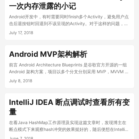
一次内存泄露的小记
提供的插件外，Gradle 还允许开发者定义自己的 Gradle 插
件。开发者可以根据实际需求定义自己的构建逻辑和构建任
Android开发中，有时需要同时finish多个Activity，避免用户点
务，将其打包为 Gradle 插件，从而在多个项目的构建脚本中复
击后退按钮时回退到不该呈现的Activity。对于这样的问题，常
用。此外，还可以将自定义的 Gradle 插件发布到 plugin portal
见的方式是维护一个单例ActivityList，将多个Activity置入此单
July 17, 2018
或其他仓库中，更为方便的分享给他人使用。 Gradle 插件对编
例列表，需要关闭多个Activity时可遍历该List依次执行finish操
程语言没有太多限制，只要是能够被编译为 JVM 字节码的编程
作。 代码如下所示： 1 2 3 4 5 6 7 8 9 10 11 12 13 14 15 16
语言，都能用来编写 Gradle 插件。Gradle-API 的被设计为对
17 18 19 20 21 22 23 24 25 26 27 28 29 30 31 32 33 34 35
Android MVP架构解析
Groovy、Java、Koltin 友好的，通常情况下，使用 Java 或
36 37 38 39 40 41 42 43 44 45 46 47 48 49 50 51 52 53
Kotlin 这类静态类型语言实现的 Gradle 插件的性能要比使用
54 55 56 57 58 59 public class ActivityUtil { private static
前言 Android Architecture Blueprints 是谷歌官方开源的一组
Groovy 实现的相同常见的性能更好。 开始之前 Gradle 作为一
List<Activity> activityList; private static ActivityUtil
Android 架构方案，项目以多个分支分别采用 MVP，MVVM 的
个普通的构建工具，本身并不依赖任何可视化 GUI 工具。为简
instance; private ActivityUtil() { } public static ActivityUtil
概念以及 dagger、rxjava、databinding、livedata 等工具
July 8, 2018
化步骤，本文将采用命令行方式来完成自定义 Gradle 插件的演
getInstance() { return null == instance ?...
库，演示了一个简单的 TodoApp 在不同架构模式下的代码组织
示。在开始之前，需先将 gradle 命令添加到系统环境变量中。
方式。这个项目中的代码非常规范，架构模式也非常有借鉴意
若读者在 IDEA / Android Studio 使用过 gradle ，则可在当前
义，是一个很有价值的学习素材。 本文将通过 项目组织、架构
IntelliJ IDEA 断点调试时查看所有变
用户目录下找到 gradle 命令，具体路径如下 Mac：/Users/当
组织与通信、设计原则 这三个层次对项目中的todo-mvp分支
前用户名/.gradle/wrapper/dists/gradle版本/沙盒路径/gradle
量
进行解析，从而达到学习的目的。 项目概览 在分析之前，我们
版本/bin Win：C:\Users\当前用户名\....
先通过截图来了解一下TodoApp的功能。 TodoApp 用来跳转
在看Java HashMap工作原理及实现这篇文章时，发现博主在
列表页与统计页的抽屉窗口 统计页 列表页 详情页 编辑页 知晓
断点模式下来观察hash冲突的效果挺好的，随后便想在IntelliJ
了项目功能后，再来看项目的组织。 项目组织 在开始之前推荐
IDEA中也试下。 我们先来看下HashMap.Node的代码，有4个
June 7, 2018