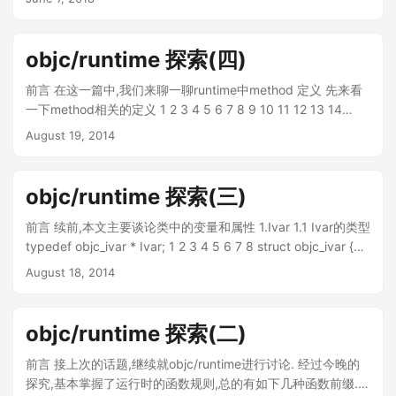
大家先了解一下IDEA符号表，熟悉符号表对理解项目组织有很
成员变量。 1 2 3 4 5 6 7 static class Node<K,V>
大帮助。 总览 app/src 除了 androidTest、main、test 这三个
implements Map.Entry<K,V> { final int hash; final K key; V
常见的模板目录外，还有androidTestMock、mock与prod 目
value; Node<K,V> next; //省略后续内容 } 如下图所示，对于
objc/runtime 探索(四)
录。androidTestMock 虽不常见，但通过名称可推断它是一个
HashMap.Node类型的对象，IDEA默认只显示了key，value这
测试相关的目录，另外还有 mock、prod 这两个目录，我们稍
两个成员变量。 原因在于IDEA默认将HashMap.Node视为了
前言 在这一篇中,我们来聊一聊runtime中method 定义 先来看
后会讲到。 ## UI模块划分 app/src/main/java 下的
Map.Entry，那么如何在Debug时以HashMap.Node的类型来
一下method相关的定义 1 2 3 4 5 6 7 8 9 10 11 12 13 14
addedittask、statistics、taskdetail、tasks 这四个目录分别
查看该对象其他变量呢？ 方法有二： 一. 在debugger的
typedef struct objc_method *Method; typedef struct
August 19, 2014
对应 App 内编辑页、统计页、详情页、列表页这四个模块，每
Variables面板中，右键该对象，找到View As选项，选择其中的
objc_selector *SEL; typedef void (*IMP)(void /* id, SEL, ...
个目录都有自己的 Activity、Fragment与Presenter，分别表示
Object，然后就可以看到该对象的所有属性了。 二. 采用第一
*/ ); //方法描述 struct objc_method_description { SEL name;
MVP 中的 **View** 层和 **Presenter** 层，Contract 由字面
种方式时，每次Debug都需要手动指定其类型，较为繁琐。对
//方法名称 char *types; //参数类型字符串 }; //以下代码是
objc/runtime 探索(三)
意义推断为契约接口，此处暂且不表，稍后会在源码中了解其
于常用的类，我们也可以在View as时点击Create按钮，为其新
ObjC2.0 之前method的定义 struct objc_method { SEL
实际内涵。 ## Model层 app/src/main/java 下的 data 目录表
建类型。这样的话以后每次Debug时，无需任何设置就能在
method_name; char *method_types; IMP method_imp; } 里
前言 续前,本文主要谈论类中的变量和属性 1.Ivar 1.1 Ivar的类型
示 **Model** 层，Task 是经final修饰的实体类模型，
Variables面板内直接看到其准确类型的所有属性。 Create过程
边有三个类型别名,在这儿先解释一下...
typedef objc_ivar * Ivar; 1 2 3 4 5 6 7 8 struct objc_ivar {
data/source 下有表示数据源接口的 TasksDataSource 与表示
也很简单，在Java Type Renders窗口内，设置
char *ivar_name; //ivar名称 char *ivar_type; //ivar类型 int
August 18, 2014
数据仓库类的 TasksRepository，data/source/local 与
HashMap$Node对应的完整类名即可，如下图所示。 最后看
ivar_offset; //ivar偏移量 #ifdef __LP64__ int space; #endif
data/source/remote 分别表示本地数据源与远程数据源，由
一下，在View as中Create了HashMap及HashMap.Node后的
}//ObjC2.0 已过时 Ivar是objc_ivar的指针,包含变量名称,变量
ToDoDatabase及TastsDao可推断其local部分以数据库的形式
效果。 现在已经能看到类中的所有成员变量了，那么对于静态
类型等成员. 1.2 为类添加Ivar 运行时规定,只能在
objc/runtime 探索(二)
实现。 最下方的 BasePresenter、BaseView 分别表示
变量该如何查看呢？这个也很简单，同样在此处右键，点击
objc_allocateClassPair与objc_registerClassPair两个函数之间
Presenter与View的基类，剩下的utils包用到时再进行查阅即
Customize Data Views… 然后在Static fields和Static final
为类添加变量 如下所示: 1 2 3 4 5 6 7 8 //额外空间 未知,通常
前言 接上次的话题,继续就objc/runtime进行讨论. 经过今晚的
可。...
fields的选项前打勾即可~ 以HashMap为例，在选中了Static
设置为 0 Class clazz = objc_allocateClassPair(父类class,类
探究,基本掌握了运行时的函数规则,总的有如下几种函数前缀.