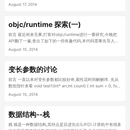
fields和Static final fields的选项后，所有的静态变量也显示出
名,额外空间); //以NSString*为例 //变量size sizeof(NSString)
在后边的文章中我会就一些问题再次讨论,本文权当做API的速查
August 17, 2014
来了 ：）
//对齐 指针类型的为log2(sizeof(NSString*)) //类型
手册使用. objc_ class_ object_ method_ property_ protocol_
@encode(NSString*) BOOL flag = class_addIvar(clazz,变量
ivar_ ,sel_ ,imp_ 1.objc_xxx 系列函数 函数名称 函数作用
名,变量size,对齐,类型); objc_registerClassPair(clazz); 1....
objc_getClass 获取Class对象 objc_getMetaClass 获取
objc/runtime 探索(一)
MetaClass对象 objc_allocateClassPair 分配空间,创建类(仅在
创建之后,注册之前 能够添加成员变量) objc_registerClassPair
前言 最近闲来无事,打算对objc/runtime进行一番研究,今晚把
注册一个类(注册后方可使用该类创建对象)
API翻了一遍,拿出了如下的一些有趣代码,本代码需事先导入部
objc_disposeClassPair 注销某个类 objc_allocateProtocol 开
分objc/runtime中的头文件,如下所示 1 2 #import
August 15, 2014
辟空间创建协议 objc_registerProtocol 注册一个协议
<objc/runtime.h> #import <objc/message.h> 动态创建类 类
objc_constructInstance 构造一个实例对象(ARC下无效)
的创建分为两步,添加成员变量需要在这两步操作之间,添加成员
objc_destructInstance 析构一个实例对象(ARC下无效)
方法则无此要求 Class objc_allocateClassPair(Class
变长参数的讨论
objc_setAssociatedObject 为实例对象关联对象
superClass,const char* className,size_t extraBytes); void
objc_getAssociatedObje*ct 获取实例对象的关联对象
objc_registerClassPair(Class cls); 1 2 3 4 5 6 7 8 9 10 11 12
前言 一直以来对变长参数都比较好奇,索性花时间解解痒. 先从
objc_removeAssociatedObjects 清空实例对象的所有关联对
13 14 15 16 //开始类的定义 Class Test=
数组指针来看 void test1(int* arr,int count) { int sum = 0; for
象 objc_msgSend 发送ObjC消息 objc_系列函数关注于宏观使
objc_allocateClassPair([NSObject class], "Test", 0); //为类添
(int *p = arr; p < arr + count; p++) { sum = sum+ *p; }
August 15, 2014
用,如类与协议的空间分配,注册,注销等操作...
加变量 class_addIvar(Test, "_name", sizeof(NSString*),
printf("%d\n",sum ); } 代码较为简单,此处不再展开. 接下来是
log2(sizeof(NSString*)), @encode(NSString*)); //为类添加
可变参数 可变参数需要使用 <stdarg.h> 头文件,请提前导入 什
方法 //1.注册名为 test: 的方法 SEL s =
么是可变参数? 可变参数是函数或方法中形如int show(int a,...)
数据结构--栈
sel_registerName("test:"); //2.定义函数实现,此处的IMP是函
这样的的参数 可变参数的相关规定 ... 不能单独出现,且只能放
数指针,原型为 typedef id (*IMP)(id, SEL, ....
在参数列表中的最后 变长参数的类型没有限定,使用时最好统一
栈 栈是一种数据结构,其特点是后进先出(LIFO).计算机中有很多